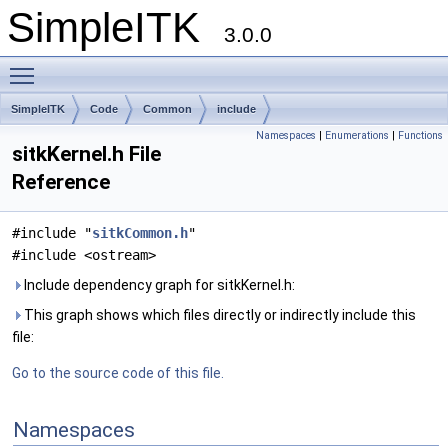
SimpleITK
3.0.0
Toggle main menu visibility
SimpleITK
Code
Common
include
Namespaces
|
Enumerations
|
Functions
sitkKernel.h File
Reference
#include "
sitkCommon.h
"
#include <ostream>
Include dependency graph for sitkKernel.h:
This graph shows which files directly or indirectly include this
file:
Go to the source code of this file.
Namespaces