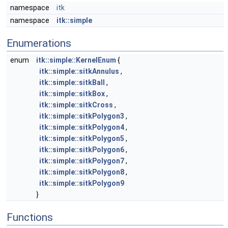
namespace
itk
namespace
itk::simple
Enumerations
enum
itk::simple::KernelEnum
{
itk::simple::sitkAnnulus
,
itk::simple::sitkBall
,
itk::simple::sitkBox
,
itk::simple::sitkCross
,
itk::simple::sitkPolygon3
,
itk::simple::sitkPolygon4
,
itk::simple::sitkPolygon5
,
itk::simple::sitkPolygon6
,
itk::simple::sitkPolygon7
,
itk::simple::sitkPolygon8
,
itk::simple::sitkPolygon9
}
Functions